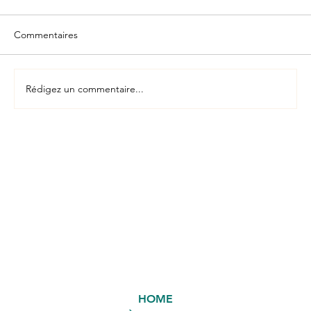
Commentaires
Rédigez un commentaire...
"16% de femmes constituent ma division
(#aka aéronautique). Pour attirer les
talents féminins, un travail de fond avec
les écoles est nécessaire"
HOME