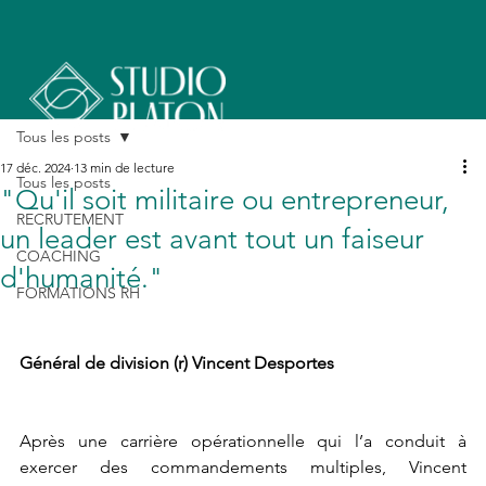
Tous les posts
17 déc. 2024
13 min de lecture
Tous les posts
"Qu'il soit militaire ou entrepreneur,
RECRUTEMENT
un leader est avant tout un faiseur
COACHING
d'humanité."
FORMATIONS RH
Général de division (r) Vincent Desportes
Après une carrière opérationnelle qui l’a conduit à 
exercer des commandements multiples, Vincent 