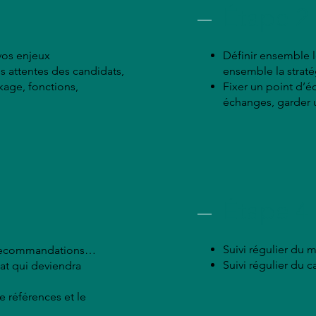
Étape 2
vos enjeux
Définir ensemble le
s attentes des candidats,
ensemble la straté
ckage, fonctions,
Fixer un point d’é
échanges, garder 
Étape 4
Suivi régulier du 
, recommandations…
Suivi régulier du 
dat qui deviendra
e références et le