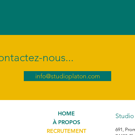
ntactez-nous...
info@studioplaton.com
HOME
Studio
À PROPOS
691, Pro
RECRUTEMENT