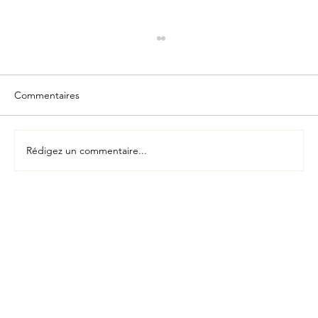
Commentaires
Rédigez un commentaire...
"16% de femmes constituent ma division
(#aka aéronautique). Pour attirer les
talents féminins, un travail de fond avec
les écoles est nécessaire"